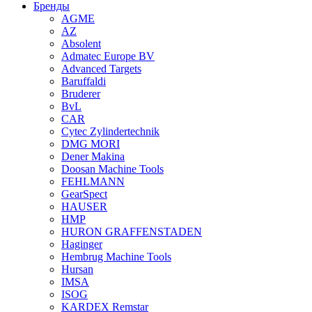
Бренды
AGME
AZ
Absolent
Admatec Europe BV
Advanced Targets
Baruffaldi
Bruderer
BvL
CAR
Cytec Zylindertechnik
DMG MORI
Dener Makina
Doosan Machine Tools
FEHLMANN
GearSpect
HAUSER
HMP
HURON GRAFFENSTADEN
Haginger
Hembrug Machine Tools
Hursan
IMSA
ISOG
KARDEX Remstar