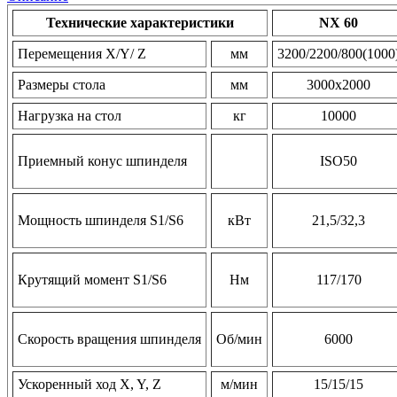
Технические характеристики
NX 60
Перемещения X/Y/ Z
мм
3200/2200/800(1000
Размеры стола
мм
3000х2000
Нагрузка на стол
кг
10000
Приемный конус шпинделя
ISO50
Мощность шпинделя S1/S6
кВт
21,5/32,3
Крутящий момент S1/S6
Нм
117/170
Скорость вращения шпинделя
Об/мин
6000
Ускоренный ход X, Y, Z
м/мин
15/15/15