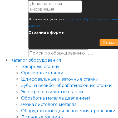
Я принимаю условия
политики обработки персона
данных
Страница формы
Отправ
Каталог оборудования
Токарные станки
Фрезерные станки
Шлифовальные и заточные станки
Зубо- и резьбо- обрабатывающие станки
Электроэрозионные станки
Обработка металла давлением
Резка листового металла
Оборудование для волочения проволоки
Литьевые машины