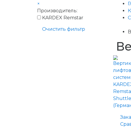
×
Г
Производитель:
К
KARDEX Remstar
С
Очистить фильтр
В
Ве
Зака
Сра