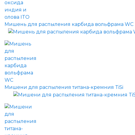
Мишень для распыления карбида вольфрама WC
Мишени для распыления титана-кремния TiSi