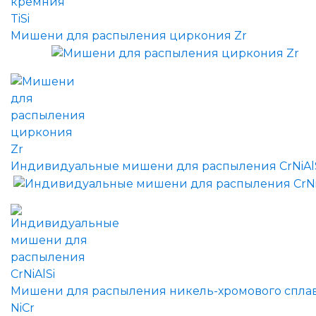
Мишени для распыления циркония Zr
Индивидуальные мишени для распыления CrNiAl
Мишени для распыления никель-хромового спла
NiCr