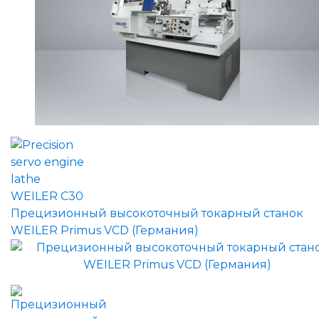
Прецизионный высокоточный токарный станок
WEILER Primus VCD (Германия)