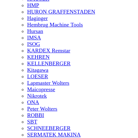
HMP
HURON GRAFFENSTADEN
Haginger
Hembrug Machine Tools
Hursan
IMSA
ISOG
KARDEX Remstar
KEHREN
KELLENBERGER
Kitagawa
LOESER
Lapmaster Wolters
Maicopresse
Nikrotek
ONA
Peter Wolters
ROBBI
SBT
SCHNEEBERGER
SERMATEK MAKINA