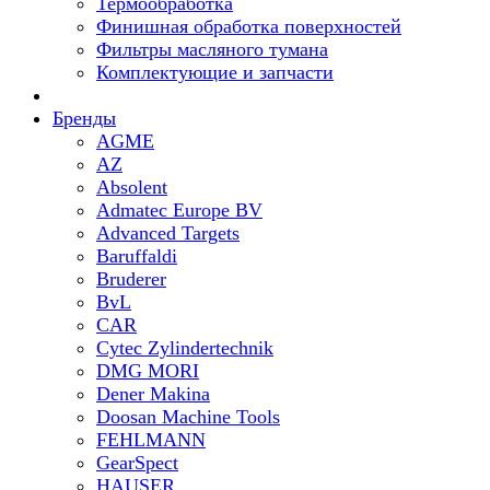
Термообработка
Финишная обработка поверхностей
Фильтры масляного тумана
Комплектующие и запчасти
Бренды
AGME
AZ
Absolent
Admatec Europe BV
Advanced Targets
Baruffaldi
Bruderer
BvL
CAR
Cytec Zylindertechnik
DMG MORI
Dener Makina
Doosan Machine Tools
FEHLMANN
GearSpect
HAUSER