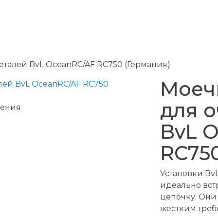
еталей BvL OceanRC/AF RC750 (Германия)
Моеч
для о
чения
BvL 
RC750
​Установки B
идеально вст
цепочку. Они
жестким тре