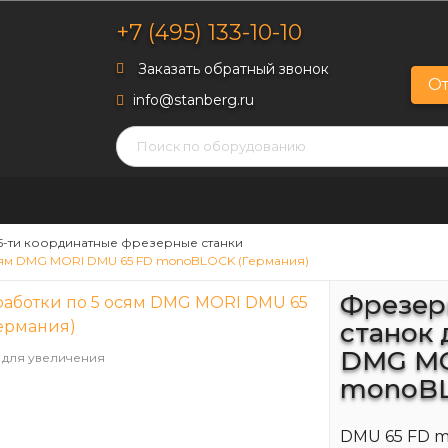
+7 (495) 133-10-10
Заказать обратный звонок
От
info@stanberg.ru
5-ти координатные фрезерные станки
сям DMG MORI DMU 65 FD monoBLOCK (Германия)
Фрезер
станок 
DMG MO
 для увеличения
monoBL
DMU 65 FD m