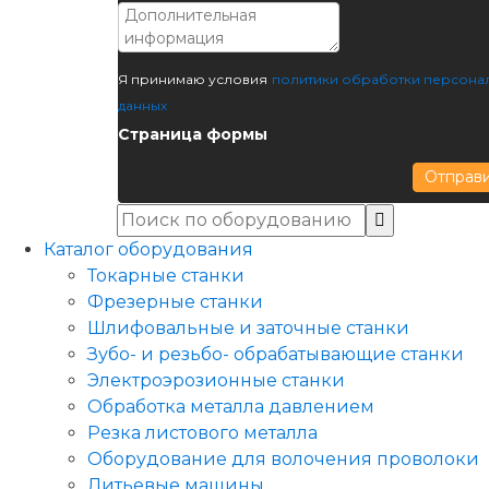
Я принимаю условия
политики обработки персона
данных
Страница формы
Отправ
Каталог оборудования
Токарные станки
Фрезерные станки
Шлифовальные и заточные станки
Зубо- и резьбо- обрабатывающие станки
Электроэрозионные станки
Обработка металла давлением
Резка листового металла
Оборудование для волочения проволоки
Литьевые машины