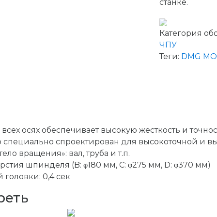
станке.
Категория об
ЧПУ
Теги:
DMG MO
всех осях обеспечивает высокую жесткость и точно
 специально спроектирован для высокоточной и в
ло вращения»: вал, труба и т.п.
стия шпинделя (B: φ180 мм, C: φ275 мм, D: φ370 мм)
головки: 0,4 сек
реть