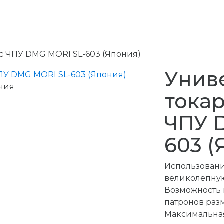
с ЧПУ DMG MORI SL-603 (Япония)
Унив
ния
токар
ЧПУ 
603 (
Использовани
великолепную
Возможность 
патронов разм
Максимальная