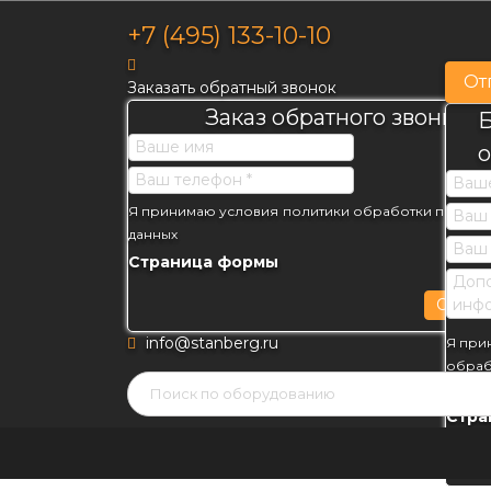
+7 (495) 133-10-10
От
Заказать обратный звонок
Заказ обратного звонка
Б
Я принимаю условия
политики обработки персон
данных
Страница формы
Отпра
info@stanberg.ru
Я при
обраб
данны
Стра