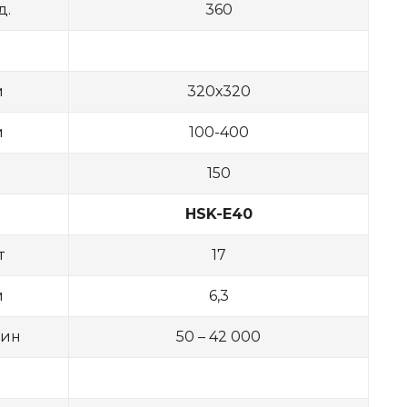
д.
360
м
320х320
м
100-400
150
HSK-E40
т
17
м
6,3
мин
50 – 42 000