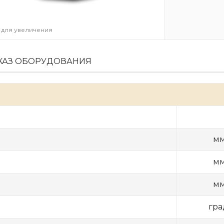
 для увеличения
КАЗ ОБОРУДОВАНИЯ
м
м
м
гра