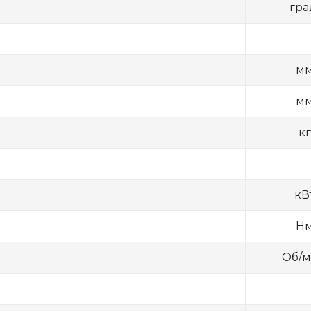
гра
м
м
кг
кВ
Н
Об/