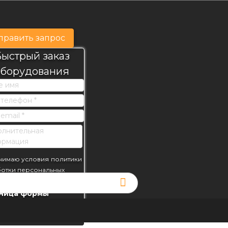
править запрос
ыстрый заказ
оборудования
альных
вить
нимаю условия
политики
отки персональных
х
ница формы
Отправить