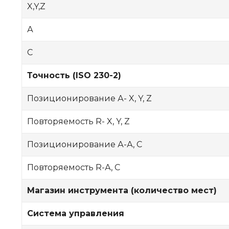
X,Y,Z
А
С
Точность (ISO 230-2)
Позиционирование А- X, Y, Z
Повторяемость R- X, Y, Z
Позиционирование А-А, С
Повторяемость R-А, С
Магазин инструмента (количество мест)
Система управления