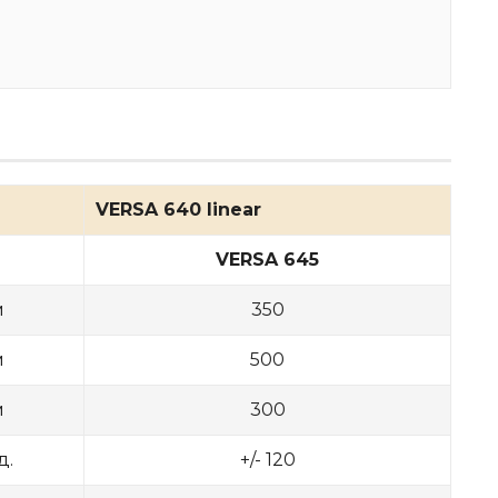
VERSA 640 linear
VERSA 645
м
350
м
500
м
300
д.
+/- 120