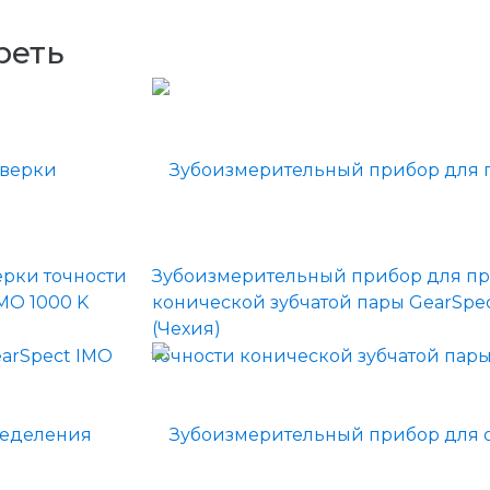
реть
рки точности
Зубоизмерительный прибор для пр
MO 1000 K
конической зубчатой пары GearSpec
(Чехия)