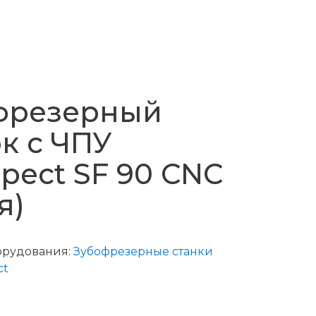
фрезерный
к с ЧПУ
pect SF 90 CNC
я)
орудования:
Зубофрезерные станки
ct