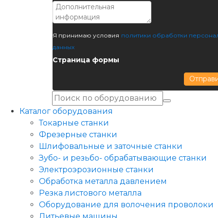
Я принимаю условия
политики обработки персона
данных
Страница формы
Отправ
Каталог оборудования
Токарные станки
Фрезерные станки
Шлифовальные и заточные станки
Зубо- и резьбо- обрабатывающие станки
Электроэрозионные станки
Обработка металла давлением
Резка листового металла
Оборудование для волочения проволоки
Литьевые машины