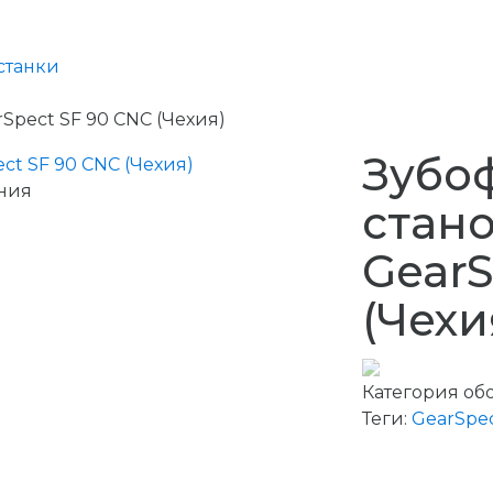
станки
Spect SF 90 CNC (Чехия)
Зубо
ния
стано
GearS
(Чехи
Категория об
Теги:
GearSpe