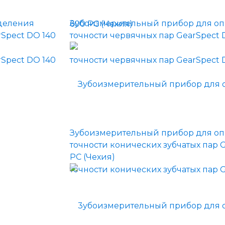
деления
Зубоизмерительный прибор для о
rSpect DO 140
точности червячных пар GearSpect D
Зубоизмерительный прибор для о
точности конических зубчатых пар G
PC (Чехия)