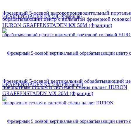
Фрезерный 5-осевой высокопроизводительный порталь
обрабатывающий центр с вильчатой фрезерной головко
HURON GRAFFENSTADEN КX 50М (Франция)
Фрезерный 5-осевой вертикальный обрабатывающий це
поворотным столом и системой смены паллет HURON
GRAFFENSTADEN МX 20М (Франция)