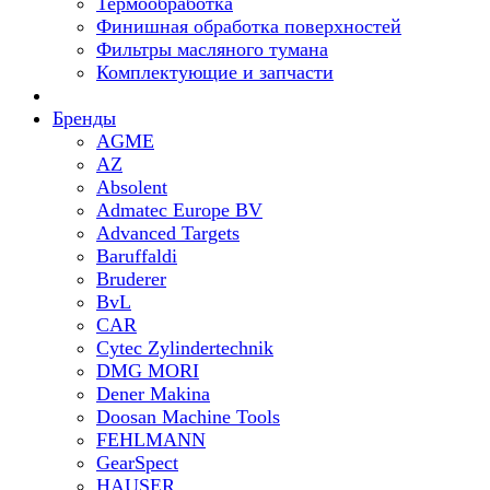
Термообработка
Финишная обработка поверхностей
Фильтры масляного тумана
Комплектующие и запчасти
Бренды
AGME
AZ
Absolent
Admatec Europe BV
Advanced Targets
Baruffaldi
Bruderer
BvL
CAR
Cytec Zylindertechnik
DMG MORI
Dener Makina
Doosan Machine Tools
FEHLMANN
GearSpect
HAUSER