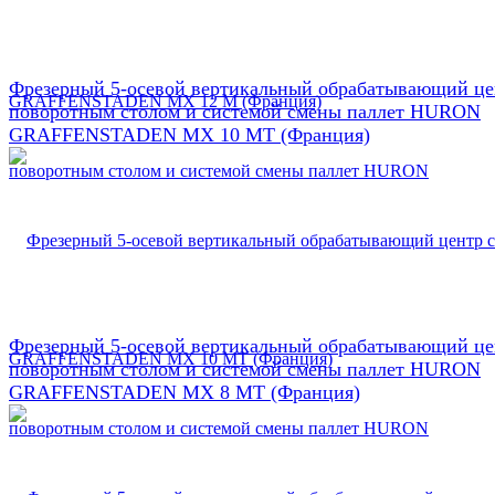
Фрезерный 5-осевой вертикальный обрабатывающий це
поворотным столом и системой смены паллет HURON
GRAFFENSTADEN МX 10 МТ (Франция)
Фрезерный 5-осевой вертикальный обрабатывающий це
поворотным столом и системой смены паллет HURON
GRAFFENSTADEN МX 8 МТ (Франция)