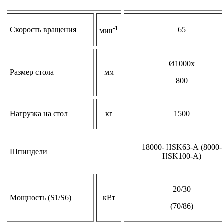
-1
Скорость вращения
65
мин
Ø1000х
Размер стола
мм
800
Нагрузка на стол
кг
1500
18000- НSK63-А (8000-
Шпиндели
НSK100-А)
20/30
Мощность (S1/S6)
кВт
(70/86)