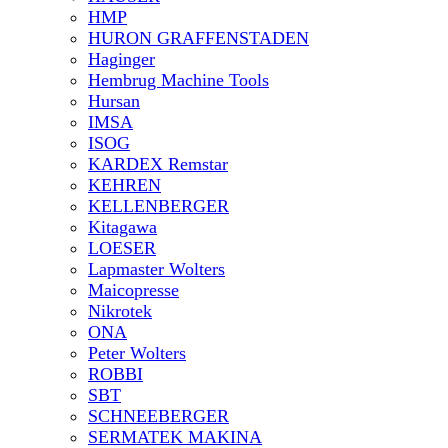
HMP
HURON GRAFFENSTADEN
Haginger
Hembrug Machine Tools
Hursan
IMSA
ISOG
KARDEX Remstar
KEHREN
KELLENBERGER
Kitagawa
LOESER
Lapmaster Wolters
Maicopresse
Nikrotek
ONA
Peter Wolters
ROBBI
SBT
SCHNEEBERGER
SERMATEK MAKINA