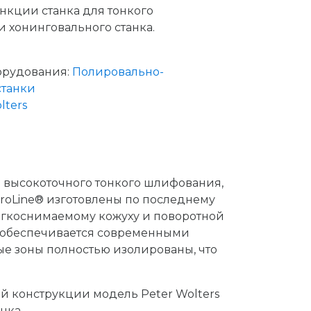
нкции станка для тонкого
 хонинговального станка.
орудования:
Полировально-
станки
lters
 высокоточного тонкого шлифования,
roLine® изготовлены по последнему
егкоснимаемому кожуху и поворотной
ая обеспечивается современными
 зоны полностью изолированы, что
й конструкции модель Peter Wolters
нка.