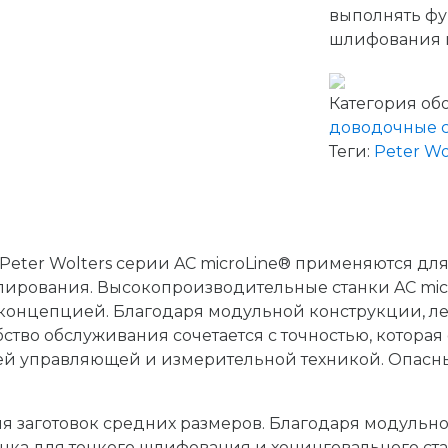
выполнять фу
шлифования и
Категория об
доводочные 
Теги:
Peter Wo
eter Wolters серии AC microLine® применяются для
олирования. Высокопроизводительные станки AC mic
концепцией. Благодаря модульной конструкции, л
бство обслуживания сочетается с точностью, котор
 управляющей и измерительной техникой. Опасные
 заготовок средних размеров. Благодаря модульно
нка для тонкого шлифования и хонинговального ста