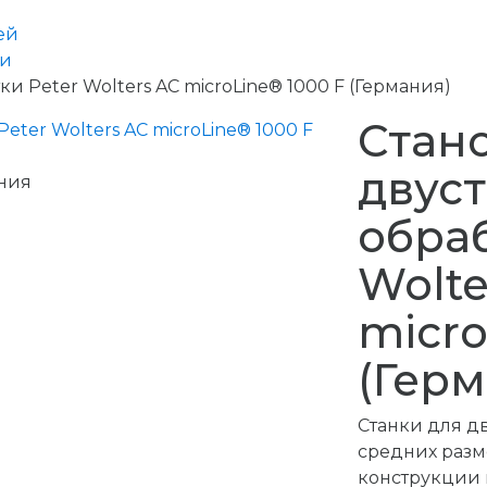
ей
ки
и Peter Wolters AC microLine® 1000 F (Германия)
Стан
двус
ния
обраб
Wolte
micro
(Герм
Станки для д
средних разм
конструкции 