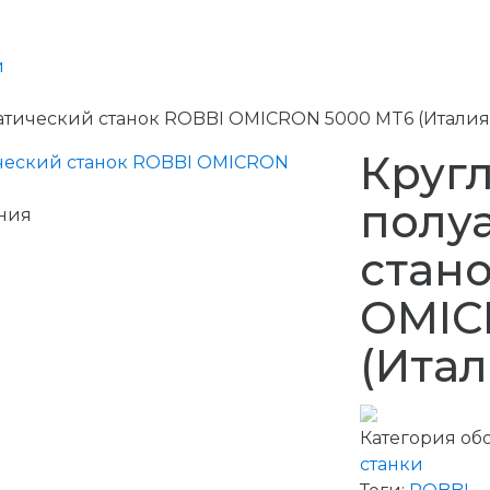
и
тический станок ROBBI OMICRON 5000 MT6 (Италия
Круг
полу
ния
стан
OMIC
(Итал
Категория об
станки