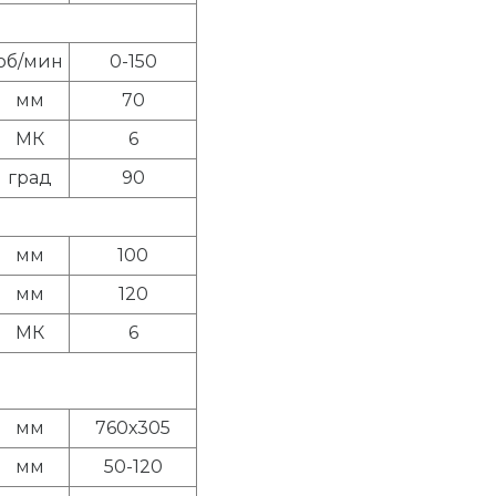
об/мин
0-150
мм
70
МК
6
град
90
мм
100
мм
120
МК
6
мм
760х305
мм
50-120