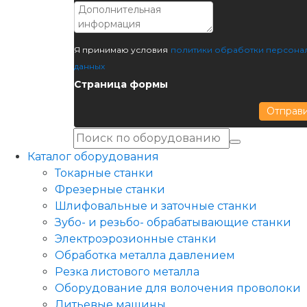
Я принимаю условия
политики обработки персона
данных
Страница формы
Отправ
Каталог оборудования
Токарные станки
Фрезерные станки
Шлифовальные и заточные станки
Зубо- и резьбо- обрабатывающие станки
Электроэрозионные станки
Обработка металла давлением
Резка листового металла
Оборудование для волочения проволоки
Литьевые машины