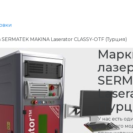
ровки
SERMATEK MAKINA Laserator CLASSY-OTF (Турция)
Марк
лазе
SERM
Laser
(Турц
​У нас есть о
лазерного мо