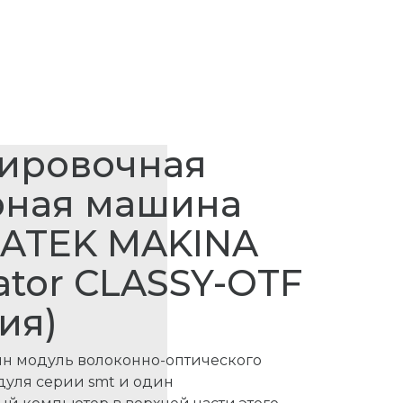
ировочная
рная машина
ATEK MAKINA
ator CLASSY-OTF
ия)
дин модуль волоконно-оптического
дуля серии smt и один