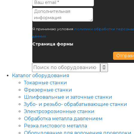
Я принимаю условия
политики обработки персона
данных
Страница формы
Отправ
Каталог оборудования
Токарные станки
Фрезерные станки
Шлифовальные и заточные станки
Зубо- и резьбо- обрабатывающие станки
Электроэрозионные станки
Обработка металла давлением
Резка листового металла
Оборудование для волочения проволоки