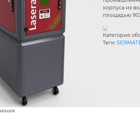
промышленный
корпуса из в
площадью 90X
Категория об
Теги:
SERMAT
чения