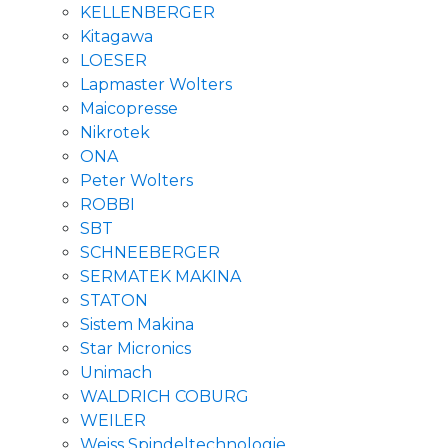
KELLENBERGER
Kitagawa
LOESER
Lapmaster Wolters
Maicopresse
Nikrotek
ONA
Peter Wolters
ROBBI
SBT
SCHNEEBERGER
SERMATEK MAKINA
STATON
Sistem Makina
Star Micronics
Unimach
WALDRICH COBURG
WEILER
Weiss Spindeltechnologie