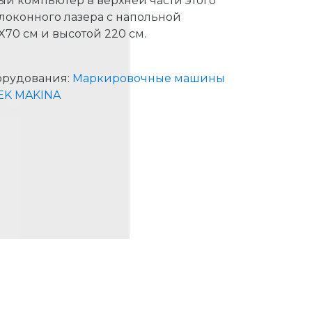
 компьютер в верхней части этого
олоконного лазера с напольной
70 см и высотой 220 см.
орудования:
Маркировочные машины
EK MAKINA