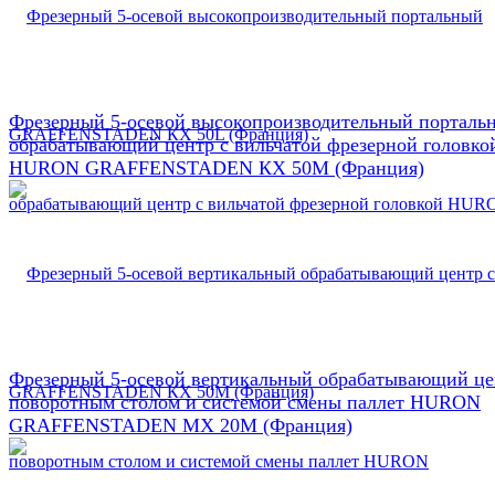
Фрезерный 5-осевой высокопроизводительный порталь
обрабатывающий центр с вильчатой фрезерной головко
HURON GRAFFENSTADEN КX 50М (Франция)
Фрезерный 5-осевой вертикальный обрабатывающий це
поворотным столом и системой смены паллет HURON
GRAFFENSTADEN МX 20М (Франция)