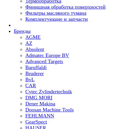
Термообработка
Финишная обработка поверхностей
Фильтры масляного тумана
Комплектующие и запчасти
Бренды
AGME
AZ
Absolent
Admatec Europe BV
Advanced Targets
Baruffaldi
Bruderer
BvL
CAR
Cytec Zylindertechnik
DMG MORI
Dener Makina
Doosan Machine Tools
FEHLMANN
GearSpect
HAUSER