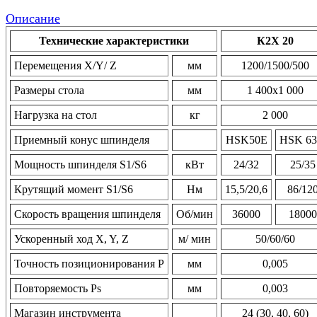
Описание
Технические характеристики
К2X 20
Перемещения X/Y/ Z
мм
1200/1500/500
Размеры стола
мм
1 400х1 000
Нагрузка на стол
кг
2 000
Приемный конус шпинделя
HSK50Е
HSK 6
Мощность шпинделя S1/S6
кВт
24/32
25/35
Крутящий момент S1/S6
Нм
15,5/20,6
86/12
Скорость вращения шпинделя
Об/мин
36000
18000
Ускоренный ход X, Y, Z
м/ мин
50/60/60
Точность позиционирования Р
мм
0,005
Повторяемость Рs
мм
0,003
Магазин инструмента
24 (30, 40, 60)