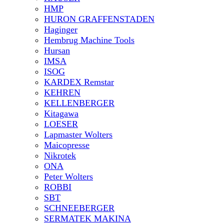
HMP
HURON GRAFFENSTADEN
Haginger
Hembrug Machine Tools
Hursan
IMSA
ISOG
KARDEX Remstar
KEHREN
KELLENBERGER
Kitagawa
LOESER
Lapmaster Wolters
Maicopresse
Nikrotek
ONA
Peter Wolters
ROBBI
SBT
SCHNEEBERGER
SERMATEK MAKINA