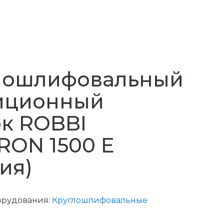
лошлифовальный
иционный
ок ROBBI
RON 1500 E
ия)
орудования:
Круглошлифовальные