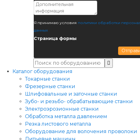
Я принимаю условия
политики обработки персона
данных
Страница формы
Отправ
Каталог оборудования
Токарные станки
Фрезерные станки
Шлифовальные и заточные станки
Зубо- и резьбо- обрабатывающие станки
Электроэрозионные станки
Обработка металла давлением
Резка листового металла
Оборудование для волочения проволоки
Литьевые машины