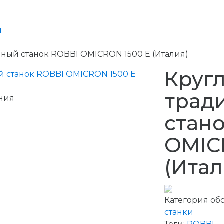
и
ый станок ROBBI OMICRON 1500 E (Италия)
Круг
трад
ния
стан
OMIC
(Итал
Категория об
станки