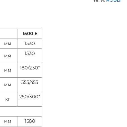
Теги:
ROBBI
1500 E
мм
1530
1530
мм
180/230*
мм
355/455
мм
250/300*
кг
мм
1680