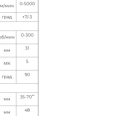
0-5000
м/мин
град
+7/-3
0-300
об/мин
31
мм
5
МК
90
град
**
35-70
мм
48
мм