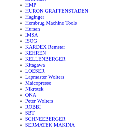
HMP
HURON GRAFFENSTADEN
Haginger
Hembrug Machine Tools
Hursan
IMSA
ISOG
KARDEX Remstar
KEHREN
KELLENBERGER
Kitagawa
LOESER
Lapmaster Wolters
Maicopresse
Nikrotek
ONA
Peter Wolters
ROBBI
SBT
SCHNEEBERGER
SERMATEK MAKINA