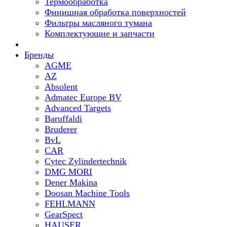
Термообработка
Финишная обработка поверхностей
Фильтры масляного тумана
Комплектующие и запчасти
Бренды
AGME
AZ
Absolent
Admatec Europe BV
Advanced Targets
Baruffaldi
Bruderer
BvL
CAR
Cytec Zylindertechnik
DMG MORI
Dener Makina
Doosan Machine Tools
FEHLMANN
GearSpect
HAUSER