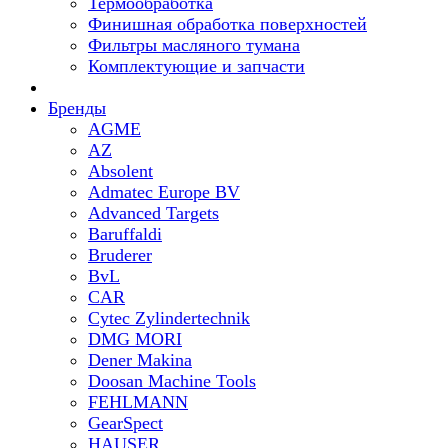
Термообработка
Финишная обработка поверхностей
Фильтры масляного тумана
Комплектующие и запчасти
Бренды
AGME
AZ
Absolent
Admatec Europe BV
Advanced Targets
Baruffaldi
Bruderer
BvL
CAR
Cytec Zylindertechnik
DMG MORI
Dener Makina
Doosan Machine Tools
FEHLMANN
GearSpect
HAUSER