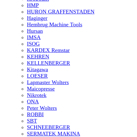
HMP
HURON GRAFFENSTADEN
Haginger
Hembrug Machine Tools
Hursan
IMSA
ISOG
KARDEX Remstar
KEHREN
KELLENBERGER
Kitagawa
LOESER
Lapmaster Wolters
Maicopresse
Nikrotek
ONA
Peter Wolters
ROBBI
SBT
SCHNEEBERGER
SERMATEK MAKINA