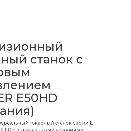
изионный
ный станок с
овым
влением
ER E50HD
ания)
ерсальный токарный станок серии Е
ILER с оптимальными условиями