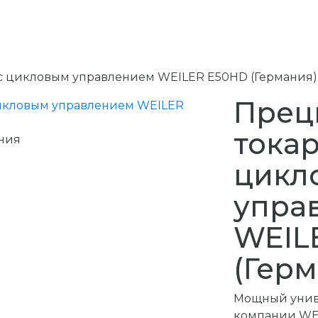
с цикловым управлением WEILER E50HD (Германия)
Прец
токар
ния
цикл
упра
WEIL
(Герм
Мощный унив
компании WE