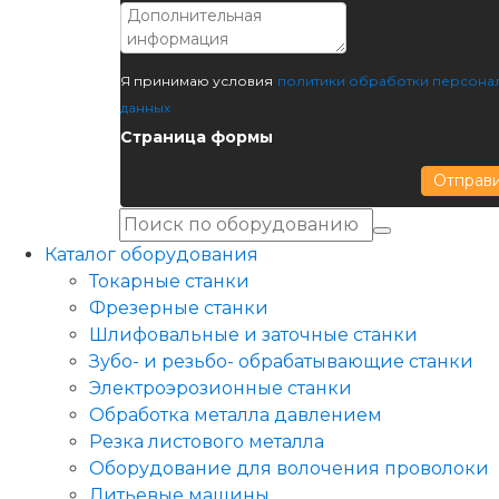
Я принимаю условия
политики обработки персона
данных
Страница формы
Отправ
Каталог оборудования
Токарные станки
Фрезерные станки
Шлифовальные и заточные станки
Зубо- и резьбо- обрабатывающие станки
Электроэрозионные станки
Обработка металла давлением
Резка листового металла
Оборудование для волочения проволоки
Литьевые машины