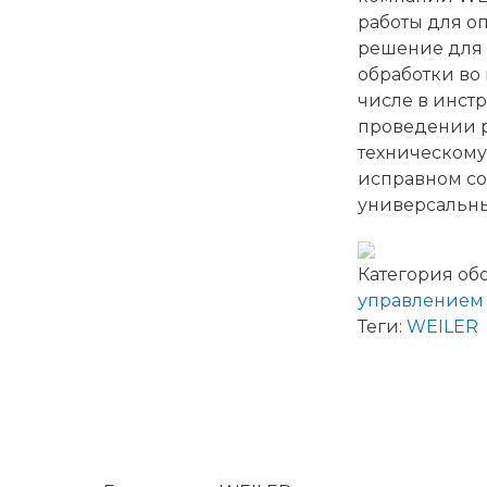
работы для оп
решение для
обработки во
числе в инст
проведении р
техническом
исправном со
универсальн
Категория об
управлением
Теги:
WEILER