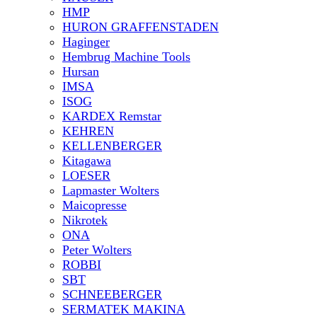
HMP
HURON GRAFFENSTADEN
Haginger
Hembrug Machine Tools
Hursan
IMSA
ISOG
KARDEX Remstar
KEHREN
KELLENBERGER
Kitagawa
LOESER
Lapmaster Wolters
Maicopresse
Nikrotek
ONA
Peter Wolters
ROBBI
SBT
SCHNEEBERGER
SERMATEK MAKINA