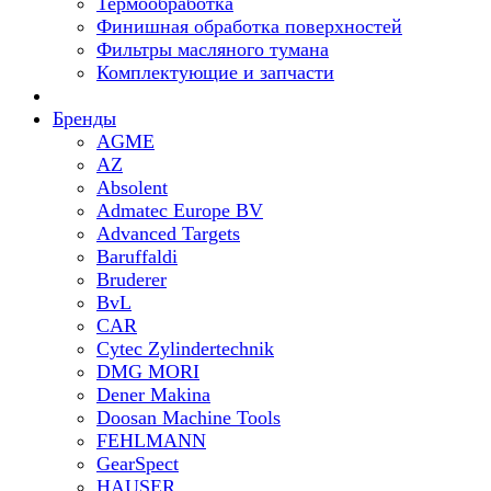
Термообработка
Финишная обработка поверхностей
Фильтры масляного тумана
Комплектующие и запчасти
Бренды
AGME
AZ
Absolent
Admatec Europe BV
Advanced Targets
Baruffaldi
Bruderer
BvL
CAR
Cytec Zylindertechnik
DMG MORI
Dener Makina
Doosan Machine Tools
FEHLMANN
GearSpect
HAUSER