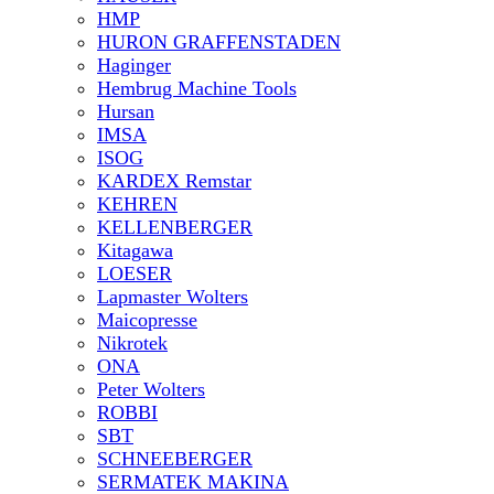
HMP
HURON GRAFFENSTADEN
Haginger
Hembrug Machine Tools
Hursan
IMSA
ISOG
KARDEX Remstar
KEHREN
KELLENBERGER
Kitagawa
LOESER
Lapmaster Wolters
Maicopresse
Nikrotek
ONA
Peter Wolters
ROBBI
SBT
SCHNEEBERGER
SERMATEK MAKINA