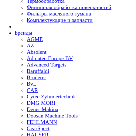
Термообработка
Финишная обработка поверхностей
Фильтры масляного тумана
Комплектующие и запчасти
Бренды
AGME
AZ
Absolent
Admatec Europe BV
Advanced Targets
Baruffaldi
Bruderer
BvL
CAR
Cytec Zylindertechnik
DMG MORI
Dener Makina
Doosan Machine Tools
FEHLMANN
GearSpect
HAUSER